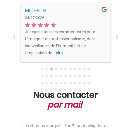
CABIOC'H I.
Hélè
03/18/2026
03/13
Merci à Plessis-Lemerre d’avoir assurer
En ce
‹
›
avec empathie et bienveillance les
pour
obsèques de mon père. Remerciements
remer
supplémentaires
...
plus
aussi
Nous contacter
par mail
*
Les champs marqués d’un
sont obligatoires