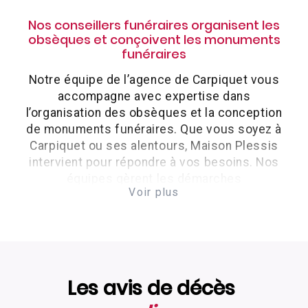
Nos conseillers funéraires organisent les
obsèques et conçoivent les monuments
funéraires
Notre équipe de l’agence de Carpiquet vous
accompagne avec expertise dans
l’organisation des obsèques et la conception
de monuments funéraires. Que vous soyez à
Carpiquet ou ses alentours, Maison Plessis
intervient pour répondre à vos besoins. Nos
équipes gèrent les démarches
Voir plus
administratives avec les mairies,
crématoriums, églises et cimetières pour
organiser une cérémonie fidèle aux volontés
du défunt.
Maison Plessis vous accompagne pour
Les avis de décès
tous types d’obsèques