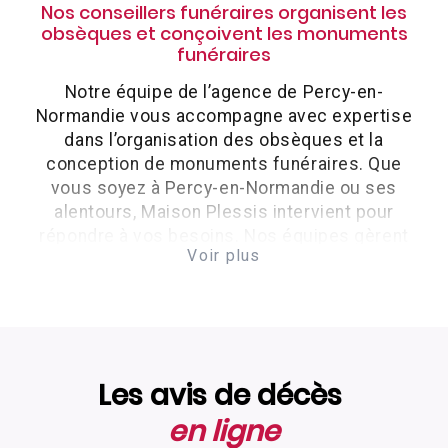
Nos conseillers funéraires organisent les
obsèques et conçoivent les monuments
funéraires
Notre équipe de l’agence de Percy-en-
Normandie vous accompagne avec expertise
dans l’organisation des obsèques et la
conception de monuments funéraires. Que
vous soyez à Percy-en-Normandie ou ses
alentours, Maison Plessis intervient pour
répondre à vos besoins. Nos équipes gèrent
Voir plus
les démarches administratives avec les
mairies, crématoriums, églises et cimetières
pour organiser une cérémonie fidèle aux
volontés du défunt.
Maison Plessis vous accompagne pour
Les avis de décès
tous types d’obsèques
en ligne
L’agence Maison Plessis à Percy-en-