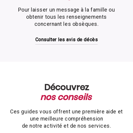
Normandie vous assiste dans l’organisation
Pour laisser un message à la famille ou
des obsèques, qu’il s’agisse d’une inhumation
obtenir tous les renseignements
ou d’une crémation. Nous vous guidons dans
concernant les obsèques.
les choix à faire, que ce soit pour une
inhumation (enterrement) ou une crémation,
en respectant les volontés de votre proche et
Consulter les avis de décès
les options légales pour la gestion des
cendres.
Un suivi personnalisé et complet
Nos conseillers à Percy-en-Normandie,
Découvrez
soutenus par des porteurs, maîtres de
cérémonie, thanatopracteurs et marbriers,
nos conseils
vous accompagnent pour rendre un hommage
en accord avec les souhaits du défunt. Nous
Ces guides vous offrent une première aide et
nous chargeons de tout, depuis la prise en
une meilleure compréhension
charge du défunt, les soins de conservation,
de notre activité et de nos services.
jusqu’à l’organisation de cérémonies sur-