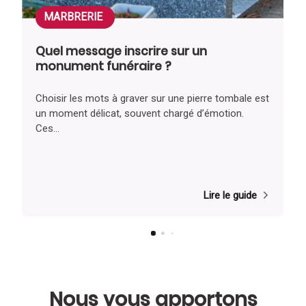
permettre de personnaliser la cérémonie
MARBRERIE
selon vos souhaits.
Quel message inscrire sur un
Où trouver les pompes funèbres Maison
monument funéraire ?
Plessis à Percy-en-Normandie ?
Choisir les mots à graver sur une pierre tombale est
Vous pouvez nous retrouver à l’adresse
un moment délicat, souvent chargé d’émotion.
suivante :
Pompes Funèbres Maison Plessis
, 5
Ces...
Rue Jean le Couturier et 1bis rue du Chanoine,
50410 Percy-en-Normandie. Nous intervenons
dans une vaste zone couvrant le Calvados et
plus largement en Normandie.
Lire le guide
Nous vous apportons