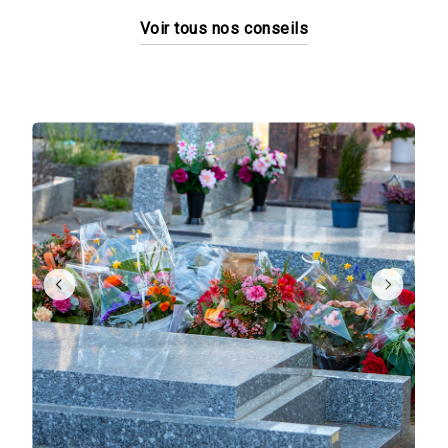
mesure.
Voir tous nos conseils
Des partenaires de qualité
Notre agence de Percy-en-Normandie
collabore avec des partenaires de confiance
comme ERIT pour vous offrir des services
administratifs post-obsèques et vous aider
dans les démarches telles que la résiliation
de contrats ou la gestion de la vie numérique
du défunt.
Une offre complète pour répondre à
toutes vos demandes
Maison Plessis propose une sélection
complète de produits funéraires, adaptés à
tous les budgets : cercueils, urnes, capitons,
ainsi que des fleurs artificielles ou des
emblèmes religieux. Notre offre vise à vous