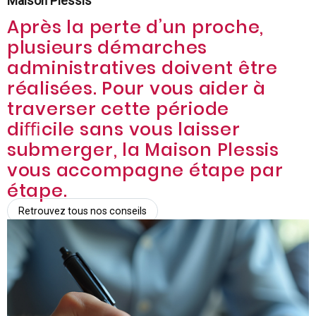
Maison Plessis
Après la perte d’un proche,
plusieurs démarches
administratives doivent être
réalisées. Pour vous aider à
traverser cette période
diﬃcile sans vous laisser
submerger, la Maison Plessis
vous accompagne étape par
étape.
Retrouvez tous nos conseils