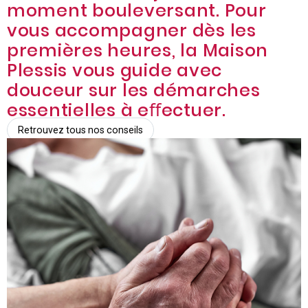
moment bouleversant. Pour
vous accompagner dès les
premières heures, la Maison
Plessis vous guide avec
douceur sur les démarches
essentielles à eﬀectuer.
Retrouvez tous nos conseils